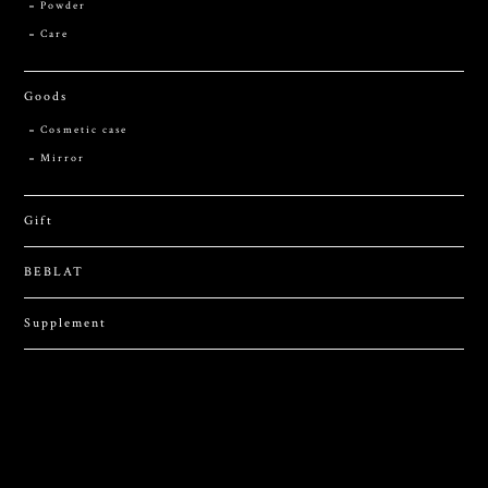
Powder
Care
Goods
Cosmetic case
Mirror
Gift
BEBLAT
Supplement