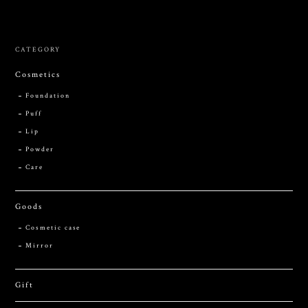
CATEGORY
Cosmetics
Foundation
Puff
Lip
Powder
Care
Goods
Cosmetic case
Mirror
Gift